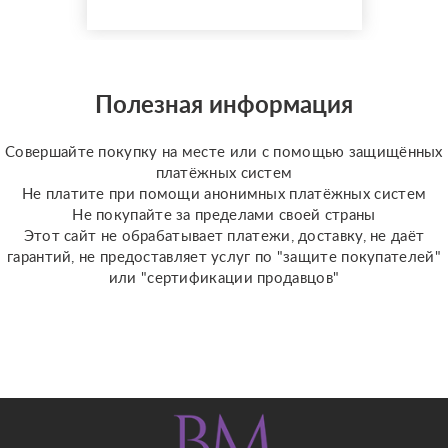
состояние. В нескольких
шагах от станции метро
«Восток» расположен
SPA-центр, который за
Полезная информация
годы работы стал местом
притяжения для тех, кто
ценит высокий уровень
Совершайте покупку на месте или с помощью защищённых
сервиса, приватную
платёжных систем
атмосферу и к...
Не платите при помощи анонимных платёжных систем
Не покупайте за пределами своей страны
Этот сайт не обрабатывает платежи, доставку, не даёт
гарантий, не предоставляет услуг по "защите покупателей"
или "сертификации продавцов"