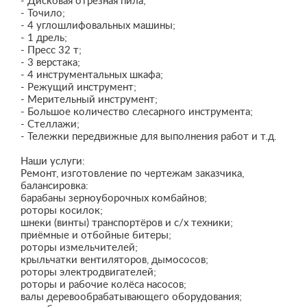
- Дисковая отрезная пила;
- Точило;
- 4 углошлифовальных машины;
- 1 дрель;
- Пресс 32 т;
- 3 верстака;
- 4 инструментальных шкафа;
- Режущий инструмент;
- Мерительный инструмент;
- Большое количество слесарного инструмента;
- Стеллажи;
- Тележки передвижные для выполнения работ и т.д.
Наши услуги:
Ремонт, изготовление по чертежам заказчика,
балансировка:
барабаны зерноуборочных комбайнов;
роторы косилок;
шнеки (винты) транспортёров и с/х техники;
приёмные и отбойные битеры;
роторы измельчителей;
крыльчатки вентиляторов, дымососов;
роторы электродвигателей;
роторы и рабочие колёса насосов;
валы деревообрабатывающего оборудования;