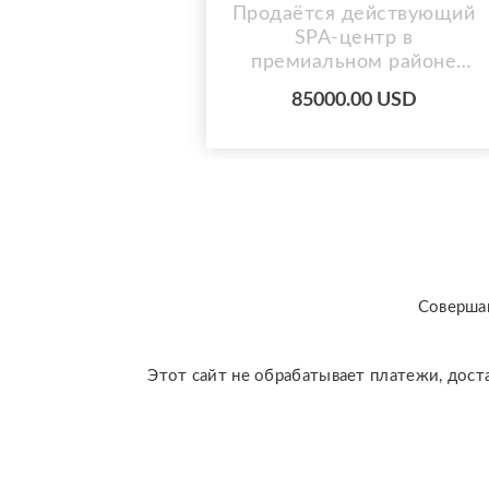
Продаётся действующий
SPA-центр в
премиальном районе
Минска Место, где люди
85000.00 USD
покупают не массаж. Они
покупают состояние. В
нескольких шагах от
станции метро «Восток»
расположен SPA-центр,
который за годы работы
стал местом притяжения
для тех, кто ценит
высокий уровень сервиса,
Соверша
приватную атмосферу и
к...
Этот сайт не обрабатывает платежи, доста