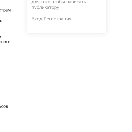
для того чтобы написать
публикатору
етрам
Вход
Регистрация
ь
е
нного
осов