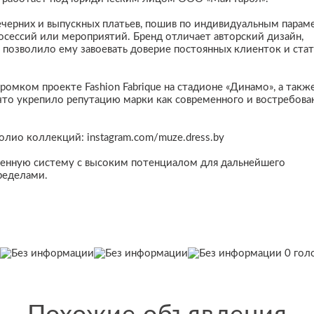
черних и выпускных платьев, пошив по индивидуальным парам
сессий или мероприятий. Бренд отличает авторский дизайн,
о позволило ему завоевать доверие постоянных клиенток и стат
омком проекте Fashion Fabrique на стадионе «Динамо», а такж
что укрепило репутацию марки как современного и востребова
олио коллекций: instagram.com/muze.dress.by
женную систему с высоким потенциалом для дальнейшего
пределами.
0 гол