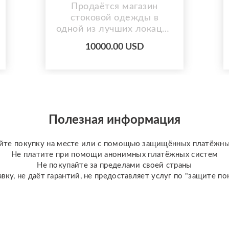
Продаётся магазин
стоковой одежды в
одной из лучших локаций
Минска Локация, которая
10000.00 USD
работает на продажи с
первого дня. Всего в
нескольких шагах от
станции метро
«Кунцевщина» продаётся
полностью
Полезная информация
оборудованный магазин
стоковой одежды.
Первый этаж
йте покупку на месте или с помощью защищённых платёжны
современного
Не платите при помощи анонимных платёжных систем
престижного жилого
Не покупайте за пределами своей страны
комплекса, отдельный
вку, не даёт гарантий, не предоставляет услуг по "защите 
вх...