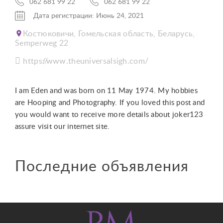
062 681 99 22
062 681 99 22
Дата регистрации: Июнь 24, 2021
Костюковичи, Гомельская область, Беларусь,
Semperweg 22
https://www.theuniversalsigh.com/
I am Eden and was born on 11 May 1974. My hobbies
are Hooping and Photography. If you loved this post and
you would want to receive more details about joker123
assure visit our internet site.
Последние объявления